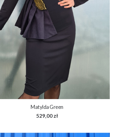
Matylda Green
529,00
zł