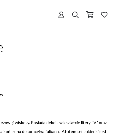
e
ów
żowej wiskozy. Posiada dekolt w kształcie litery “V” oraz
 zakończona dekoracyjną falbaną. Atutem tej sukienki jest