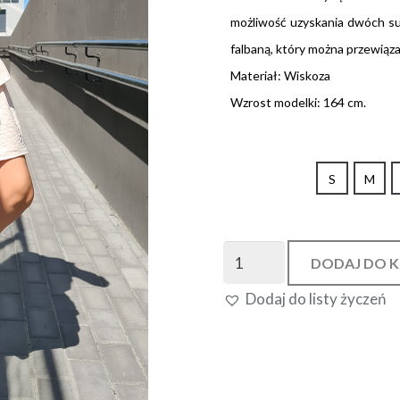
możliwość uzyskania dwóch su
falbaną, który można przewiązać
Materiał: Wiskoza
Wzrost modelki: 164 cm.
S
M
ilość
DODAJ DO 
Eliza
Dodaj do listy życzeń
Beige